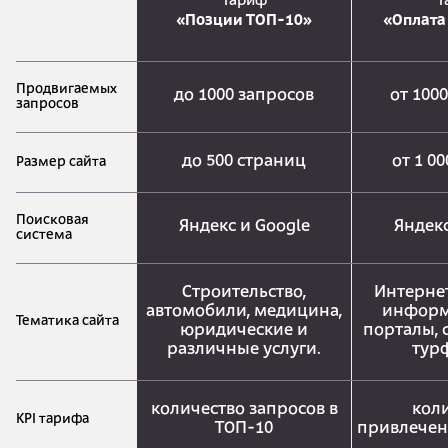
Тариф
Т
«Позции ТОП-10»
«Оплата
Продвигаемых
до 1000 запросов
от 100
запросов
до 500 страниц
от 1 0
Размер сайта
Поисковая
Яндекс и Google
Яндекс
система
Строительство,
Интерне
автомобили, медицина,
информ
Тематика сайта
юридические и
порталы, 
различные услуги.
тур
количество запросов в
кол
KPI тарифа
ТОП-10
привлечен