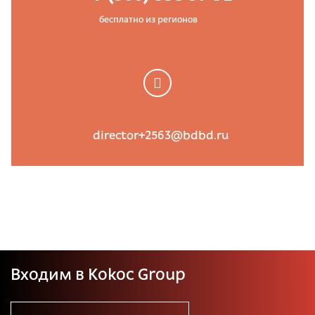
бесплатно из регионов
director+2563@bdbd.ru
Входим в Kokoc Group