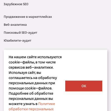
Зарубежное SEO
Продвижение в маркетплейсах
Веб-аналитика
Поисковый SEO-аудит
Юзабилити-аудит
Контекстная реклама
На нашем сайте используются
Медийная реклама
cookie–файлы, в том числе
сервисов веб–аналитики.
SMM
Используя сайт, вы
SERM
соглашаетесь на обработку
персональных данных при
OK
помощи cookie–файлов.
Подробнее об обработке
персональных данных вы
можете узнать в
Политике
ООО «Корпорация РБС»
обработки персональных
©
bdbd.ru, 2001 — 2026