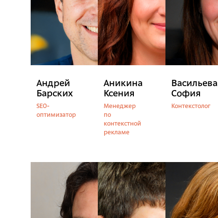
Андрей
Аникина
Васильева
Барских
Ксения
София
SEO-
Менеджер
Контекстолог
оптимизатор
по
контекстной
рекламе