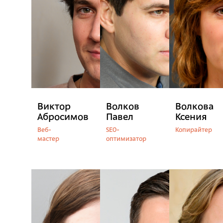
Виктор
Волков
Волкова
Абросимов
Павел
Ксения
Веб-
SEO-
Копирайтер
мастер
оптимизатор