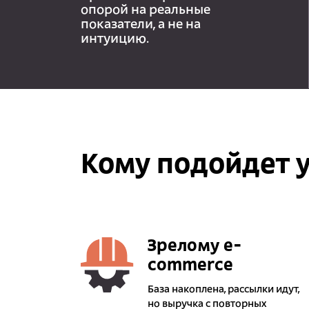
опорой на реальные
показатели, а не на
интуицию.
Кому подойдет у
Зрелому e-
commerce
База накоплена, рассылки идут,
но выручка с повторных