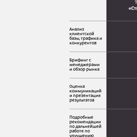
«Ст
Анализ
клиентской
базы, трафика и
конкурентов
Брифинг с
менеджерами
и обзор рынка
Оценка
коммуникаций
и презентация
результатов
Подробные
рекомендации
по дальнейшей
работе по
улучшению