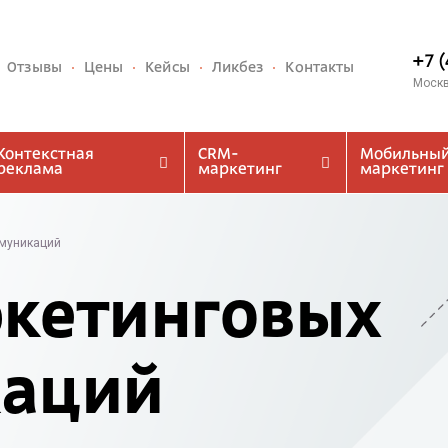
+7 
Отзывы
Цены
Кейсы
Ликбез
Контакты
Моск
Контекстная
CRM-
Мобильны
реклама
маркетинг
маркетинг
ммуникаций
ркетинговых
аций