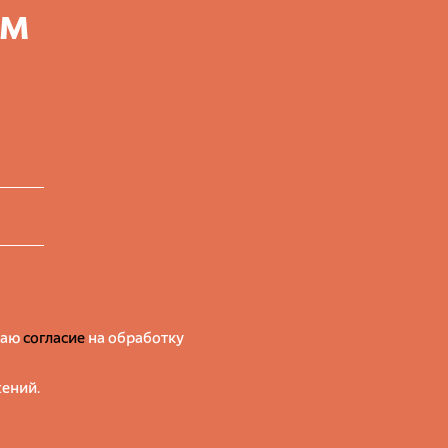
ем
даю
согласие
на обработку
ений.