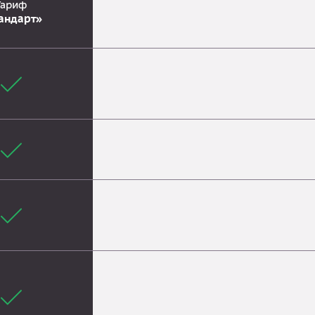
Тариф
андарт»