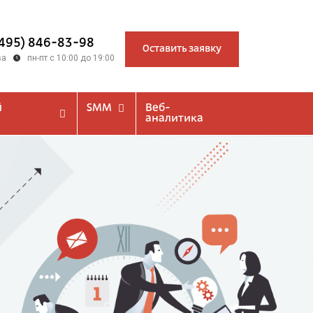
(495) 846-83-98
Оставить заявку
ва
пн-пт с 10:00 до 19:00
й
SMM
Веб-
аналитика