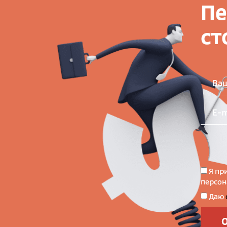
Пе
ст
Ва
E-m
Я пр
персон
Даю