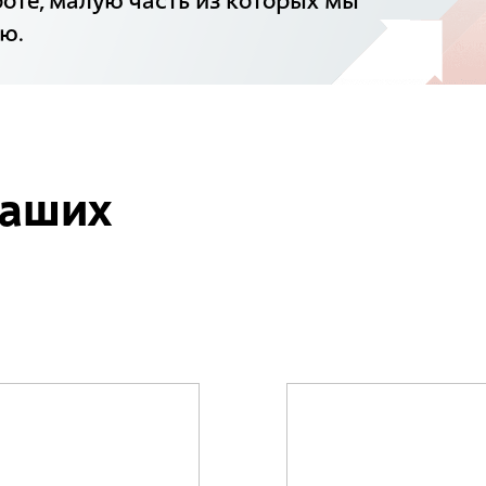
оте, малую часть из которых мы
ю.
наших