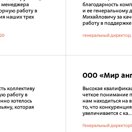
о менеджера
благодарность ком
орную работу в
и ее генеральному
ия наших трех
Михайловичу за ка
работу в поддержке
020
генеральный директор,
ООО «Мир ан
ть коллективу
Высокая квалифика
ую работу в
четкое понимание 
нно хотелось
нам находиться на 
ьяну, которая
то, что конкуренци
увеличивается с ка...
Генеральный директор