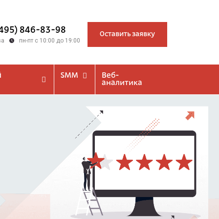
(495) 846-83-98
Оставить заявку
ва
пн-пт с 10:00 до 19:00
й
SMM
Веб-
аналитика