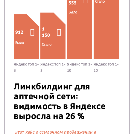
Стало
555
Было
1
912
150
Было
Стало
Яндекс топ 1-
Яндекс топ 1-
Яндекс топ 1-
Яндекс топ 1-
3
3
10
10
Линкбилдинг для
аптечной сети:
видимость в Яндексе
выросла на 26 %
Этот кейс о ссылочном продвижении в