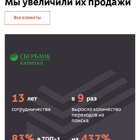
Мы увеличили их продажи
Все клиенты
13
9
лет
в
раз
сотрудничества
выросло количество
переходов из
поиска
83%
437%
в ТОП-1
на