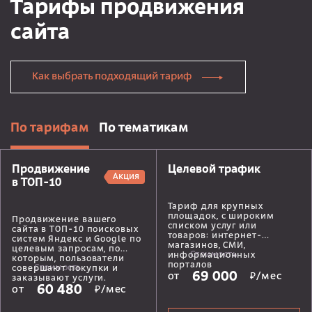
Тарифы продвижения
сайта
Как выбрать подходящий тариф
По тарифам
По тематикам
Продвижение
Целевой трафик
Акция
в ТОП-10
Тариф для крупных
площадок, с широким
Продвижение вашего
списком услуг или
сайта в ТОП-10 поисковых
товаров: интернет-
систем Яндекс и Google по
магазинов, СМИ,
целевым запросам, по
Стоимость
информационных
которым, пользователи
порталов
Стоимость
совершают покупки и
69 000
от
₽/мес
заказывают услуги.
60 480
от
₽/мес