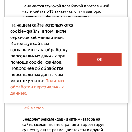
Занимается глубокой доработкой программной
части сайта по ТЗ заказчика, оптимизатора,
аналитика – фильтры, калькуляторы,
интерактивные элементы и т. д. Внедряет
На нашем сайте используются
программные решения SEO (формирование
cookie–файлы, в том числе
метатегов страниц по шаблону, формирование
сервисов веб–аналитики.
корректных URL-страниц).
Используя сайт, вы
соглашаетесь на обработку
персональных данных при
OK
помощи cookie–файлов.
Подробнее об обработке
персональных данных вы
можете узнать в
Политике
обработки персональных
данных.
Виктор Абросимов
Веб-мастер
Внедряет рекомендации оптимизатора на
сайте: создает новые страницы, корректирует
существующие, размещает тексты и другой