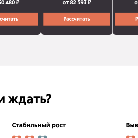
60 480 ₽
от 82 593 ₽
о
считать
Рассчитать
Р
и ждать?
Стабильный рост
Выв