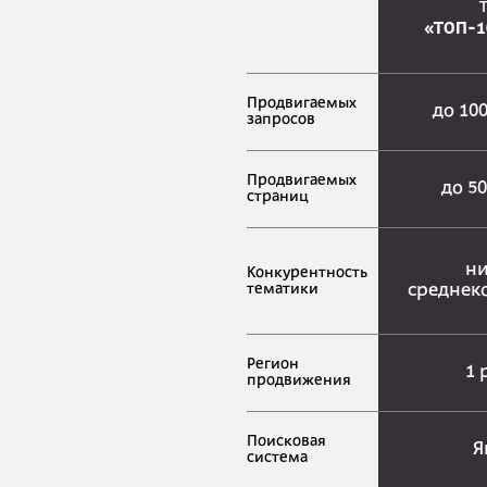
«ТОП-1
Продвигаемых
до 10
запросов
Продвигаемых
до 5
страниц
ни
Конкурентность
тематики
среднек
Регион
1 
продвижения
Поисковая
Я
система