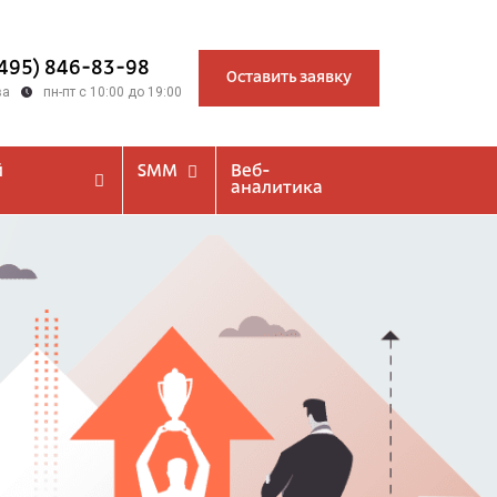
(495) 846-83-98
Оставить заявку
ва
пн-пт с 10:00 до 19:00
й
SMM
Веб-
аналитика