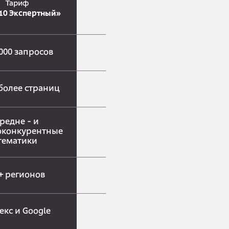
Тариф
10 Экспертный»
000 запросов
 более страниц
редне - и
оконкурентные
тематики
+ регионов
екс и Google