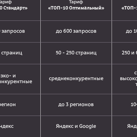
Тариф
Тариф
0 Стандарт»
«ТОП-10 Оптимальный»
«ТОП-
0 запросов
до 600 запросов
до 1
0 страниц
50 - 250 страниц
250 и
с
зко- и
среднеконкурентные
высок
онкурентные
регион
до 3 регионов
10
ндекс
Яндекс и Google
Янд