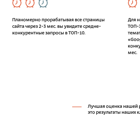
Планомерно прорабатывая все страницы
Для н
сайта через 2-3 мес. вы увидите средне-
ТОП-3
конкурентные запросы в ТОП-10.
тема
«Goo
конку
мес.
Лучшая оценка нашей 
это результаты наших 