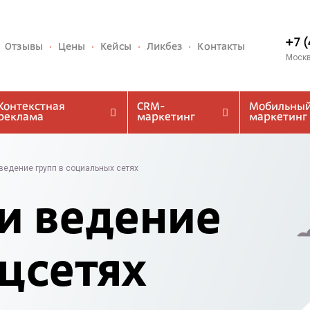
+7 
Отзывы
Цены
Кейсы
Ликбез
Контакты
Моск
Контекстная
CRM-
Мобильны
реклама
маркетинг
маркетинг
ведение групп в социальных сетях
и ведение
оцсетях