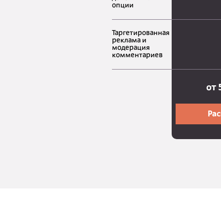
опции
Таргетированная
реклама и
модерация
комментариев
от 
Рас