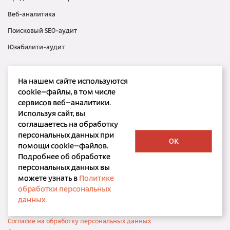
Веб-аналитика
Поисковый SEO-аудит
Юзабилити-аудит
Контекстная реклама
На нашем сайте используются
Медийная реклама
cookie–файлы, в том числе
сервисов веб–аналитики.
SMM
Используя сайт, вы
SERM
соглашаетесь на обработку
персональных данных при
OK
помощи cookie–файлов.
Подробнее об обработке
персональных данных вы
можете узнать в
Политике
ООО «Корпорация РБС»
обработки персональных
©
bdbd.ru, 2001 — 2026
данных.
Политика конфиденциальности
Согласие на обработку персональных данных