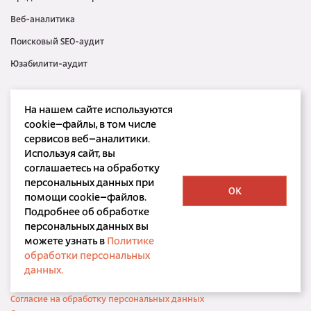
Веб-аналитика
Поисковый SEO-аудит
Юзабилити-аудит
Контекстная реклама
На нашем сайте используются
Медийная реклама
cookie–файлы, в том числе
сервисов веб–аналитики.
SMM
Используя сайт, вы
SERM
соглашаетесь на обработку
персональных данных при
OK
помощи cookie–файлов.
Подробнее об обработке
персональных данных вы
можете узнать в
Политике
ООО «Корпорация РБС»
обработки персональных
©
bdbd.ru, 2001 — 2026
данных.
Политика конфиденциальности
Согласие на обработку персональных данных