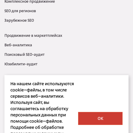
Комплексное продвижение
SEO для регионов
Зарубежное SEO
Продвижение в маркетплейсах
Веб-аналитика
Поисковый SEO-аудит
Юзабилити-аудит
Контекстная реклама
На нашем сайте используются
Медийная реклама
cookie–файлы, в том числе
сервисов веб–аналитики.
SMM
Используя сайт, вы
SERM
соглашаетесь на обработку
персональных данных при
OK
помощи cookie–файлов.
Подробнее об обработке