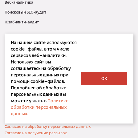
Веб-аналитика
Поисковый SEO-аудит
Юзабилити-аудит
Контекстная реклама
На нашем сайте используются
Медийная реклама
cookie–файлы, в том числе
сервисов веб–аналитики.
SMM
Используя сайт, вы
SERM
соглашаетесь на обработку
персональных данных при
OK
помощи cookie–файлов.
Подробнее об обработке
персональных данных вы
можете узнать в
Политике
ООО «Корпорация РБС»
обработки персональных
©
bdbd.ru, 2001 — 2026
данных.
Политика конфиденциальности
Согласие на обработку персональных данных
Согласие на получение рассылок