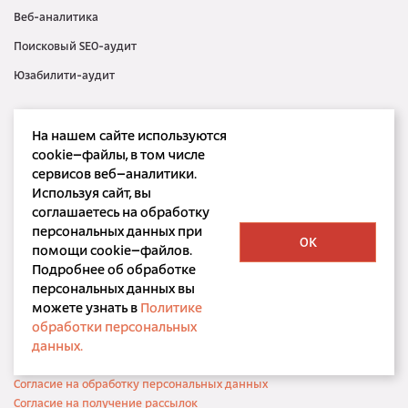
Веб-аналитика
Поисковый SEO-аудит
Юзабилити-аудит
Контекстная реклама
На нашем сайте используются
Медийная реклама
cookie–файлы, в том числе
сервисов веб–аналитики.
SMM
Используя сайт, вы
SERM
соглашаетесь на обработку
персональных данных при
OK
помощи cookie–файлов.
Подробнее об обработке
персональных данных вы
можете узнать в
Политике
ООО «Корпорация РБС»
обработки персональных
©
bdbd.ru, 2001 — 2026
данных.
Политика конфиденциальности
Согласие на обработку персональных данных
Согласие на получение рассылок