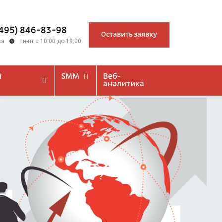
(495) 846-83-98
Оставить заявку
ва
пн-пт с 10:00 до 19:00
й
SMM
Веб-
аналитика