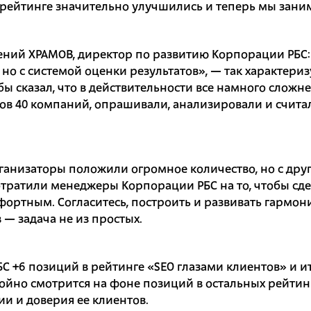
рейтинге значительно улучшились и теперь мы заним
ений ХРАМОВ, директор по развитию Корпорации РБС:
 но с системой оценки результатов», — так характери
бы сказал, что в действительности все намного сложн
ов 40 компаний, опрашивали, анализировали и считал
организаторы положили огромное количество, но с дру
отратили менеджеры Корпорации РБС на то, чтобы сде
ортным. Согласитесь, построить и развивать гармон
 — задача не из простых.
С +6 позиций в рейтинге «SEO глазами клиентов» и ит
ойно смотрится на фоне позиций в остальных рейтинг
и и доверия ее клиентов.