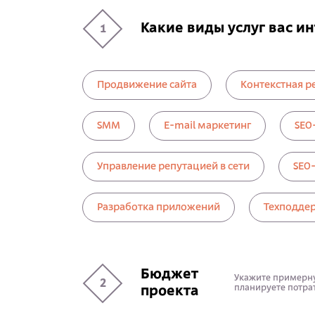
Какие виды услуг вас и
1
Продвижение сайта
Контекстная р
SMM
E-mail маркетинг
SEO
Управление репутацией в сети
SEO
Разработка приложений
Техподдер
Бюджет
Укажите примерн
2
планируете потрат
проекта