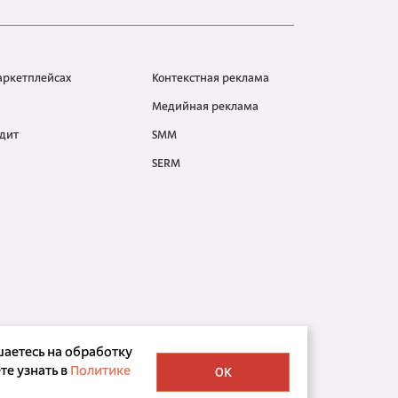
аркетплейсах
Контекстная реклама
Медийная реклама
дит
SMM
SERM
шаетесь на обработку
е узнать в
Политике
OK