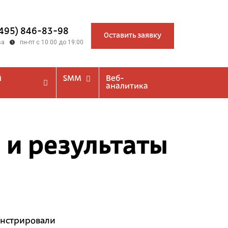
(495) 846-83-98
Оставить заявку
ва
пн-пт с 10:00 до 19:00
й
SMM
Веб-
аналитика
 и результаты
монстрировали