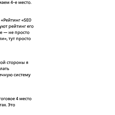
аем 4-е место.
 «Рейтинг «SEO
зуют рейтинг его
ее — не просто
и», тут просто
гой стороны я
лать
ичную систему
оговое 4 место
ах. Это