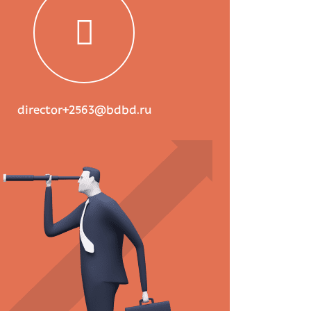
director+2563@bdbd.ru