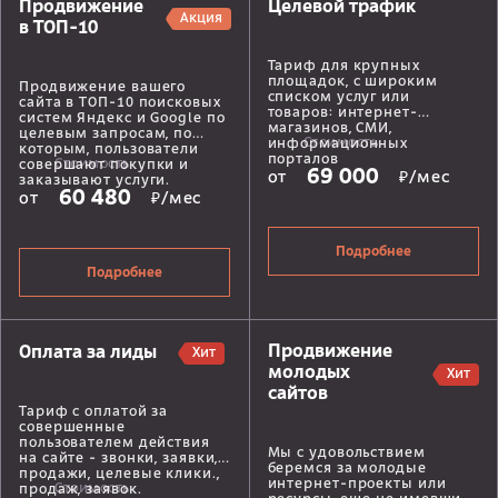
Продвижение
Целевой трафик
Акция
в ТОП-10
Тариф для крупных
площадок, с широким
Продвижение вашего
списком услуг или
сайта в ТОП-10 поисковых
товаров: интернет-
систем Яндекс и Google по
магазинов, СМИ,
целевым запросам, по
Стоимость
информационных
которым, пользователи
порталов
Стоимость
совершают покупки и
69 000
от
₽/мес
заказывают услуги.
60 480
от
₽/мес
Подробнее
Подробнее
Продвижение
Оплата за лиды
Хит
молодых
Хит
сайтов
Тариф с оплатой за
совершенные
пользователем действия
Мы с удовольствием
на сайте - звонки, заявки,
беремся за молодые
продажи, целевые клики.,
интернет-проекты или
Стоимость
продаж, заявок.