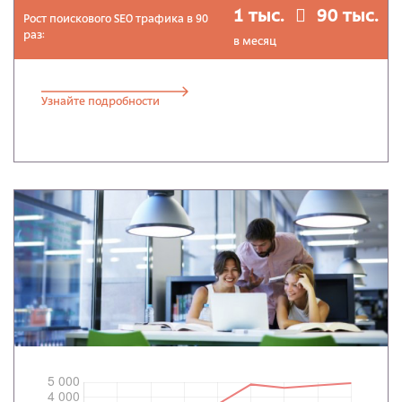
1 тыс.
90 тыс.
Рост поискового SEO трафика в 90
раз:
в месяц
Узнайте подробности