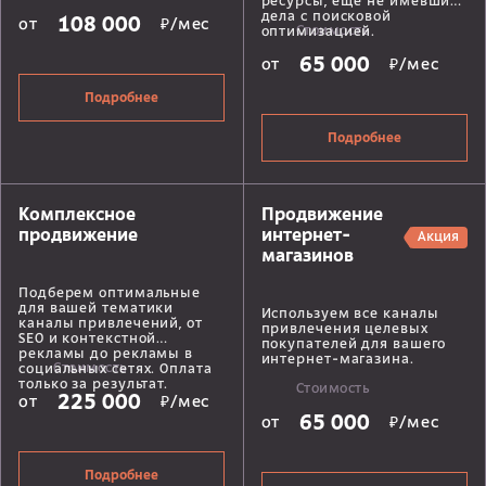
ресурсы, еще не имевшие
дела с поисковой
108 000
от
₽/мес
Стоимость
оптимизацией.
65 000
от
₽/мес
Подробнее
Подробнее
Комплексное
Продвижение
продвижение
интернет-
Акция
магазинов
Подберем оптимальные
для вашей тематики
Используем все каналы
каналы привлечений, от
привлечения целевых
SEO и контекстной
покупателей для вашего
рекламы до рекламы в
интернет-магазина.
Стоимость
социальных сетях. Оплата
только за результат.
Стоимость
225 000
от
₽/мес
65 000
от
₽/мес
Подробнее