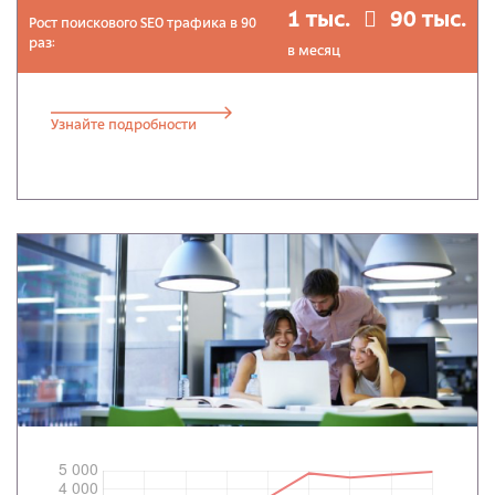
1 тыс.
90 тыс.
Рост поискового SEO трафика в 90
раз:
в месяц
Узнайте подробности