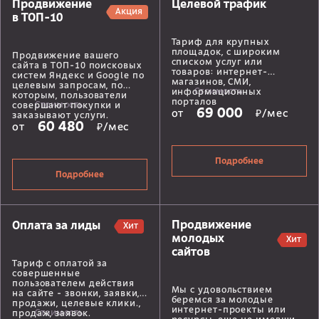
Продвижение
Целевой трафик
Акция
в ТОП-10
Тариф для крупных
площадок, с широким
Продвижение вашего
списком услуг или
сайта в ТОП-10 поисковых
товаров: интернет-
систем Яндекс и Google по
магазинов, СМИ,
целевым запросам, по
Стоимость
информационных
которым, пользователи
порталов
Стоимость
совершают покупки и
69 000
от
₽/мес
заказывают услуги.
60 480
от
₽/мес
Подробнее
Подробнее
Продвижение
Оплата за лиды
Хит
молодых
Хит
сайтов
Тариф с оплатой за
совершенные
пользователем действия
Мы с удовольствием
на сайте - звонки, заявки,
беремся за молодые
продажи, целевые клики.,
интернет-проекты или
Стоимость
продаж, заявок.