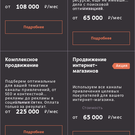
ресурсы, еще не имевшие
дела с поисковой
108 000
от
₽/мес
Стоимость
оптимизацией.
65 000
от
₽/мес
Подробнее
Подробнее
Комплексное
Продвижение
продвижение
интернет-
Акция
магазинов
Подберем оптимальные
для вашей тематики
Используем все каналы
каналы привлечений, от
привлечения целевых
SEO и контекстной
покупателей для вашего
рекламы до рекламы в
интернет-магазина.
Стоимость
социальных сетях. Оплата
только за результат.
Стоимость
225 000
от
₽/мес
65 000
от
₽/мес
Подробнее