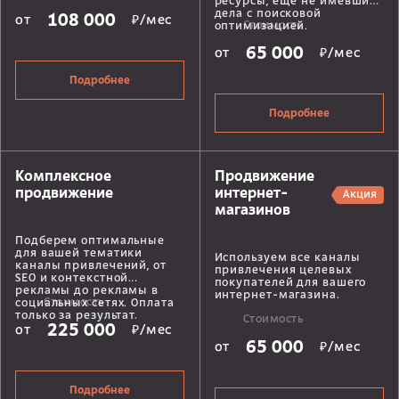
ресурсы, еще не имевшие
дела с поисковой
108 000
от
₽/мес
Стоимость
оптимизацией.
65 000
от
₽/мес
Подробнее
Подробнее
Комплексное
Продвижение
продвижение
интернет-
Акция
магазинов
Подберем оптимальные
для вашей тематики
Используем все каналы
каналы привлечений, от
привлечения целевых
SEO и контекстной
покупателей для вашего
рекламы до рекламы в
интернет-магазина.
Стоимость
социальных сетях. Оплата
только за результат.
Стоимость
225 000
от
₽/мес
65 000
от
₽/мес
Подробнее