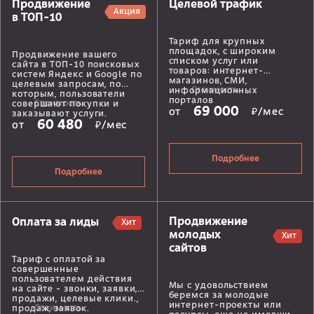
Продвижение
Целевой трафик
Акция
в ТОП-10
Тариф для крупных
площадок, с широким
Продвижение вашего
списком услуг или
сайта в ТОП-10 поисковых
товаров: интернет-
систем Яндекс и Google по
магазинов, СМИ,
целевым запросам, по
Стоимость
информационных
которым, пользователи
порталов
Стоимость
совершают покупки и
69 000
от
₽/мес
заказывают услуги.
60 480
от
₽/мес
Подробнее
Подробнее
Продвижение
Оплата за лиды
Хит
молодых
Хит
сайтов
Тариф с оплатой за
совершенные
пользователем действия
Мы с удовольствием
на сайте - звонки, заявки,
беремся за молодые
продажи, целевые клики.,
интернет-проекты или
Стоимость
продаж, заявок.