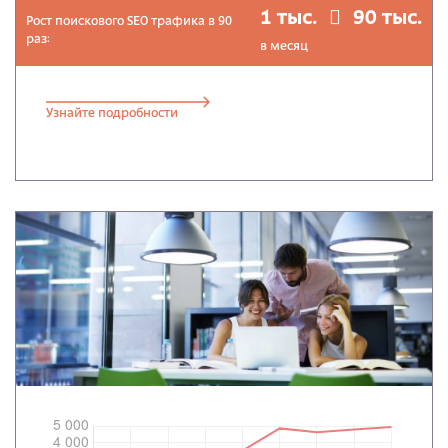
1 тыс.
90 тыс.
Рост поискового SEO трафика в 90
раз:
в месяц
Узнайте подробности