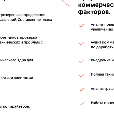
коммерческ
факторов.
к резервов и определение
авлений. Составление плана
Анализ пове
увеличению 
 счетчиков, проверка
ехнических и проблем с
Аудит комме
по доработке
ического ядра для
Внедрение н
Полная техн
 логики навигации.
Анализ траф
Работа с вн
я копирайтеров,