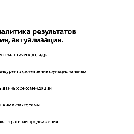
налитика результатов
я, актуализация.
я семантического ядра
онкурентов, внедрение функциональных
выданных рекомендаций
ешними факторами.
ка стратегии продвижения.