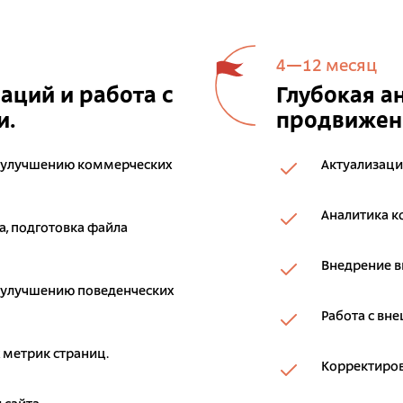
4—12 месяц
ций и работа с
Глубокая а
и.
продвижени
 улучшению коммерческих
Актуализаци
Аналитика к
, подготовка файла
Внедрение 
 улучшению поведенческих
Работа с вн
 метрик страниц.
Корректиров