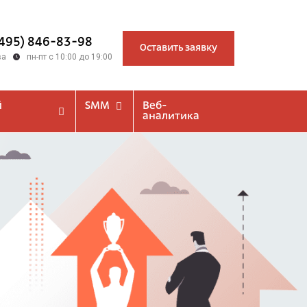
(495) 846-83-98
Оставить заявку
ва
пн-пт с 10:00 до 19:00
й
SMM
Веб-
аналитика