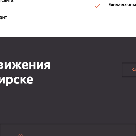
 сайта.
Ежемесячный
дит
движения
К
ирске