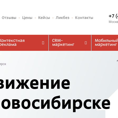
+7 
Отзывы
Цены
Кейсы
Ликбез
Контакты
Моск
Контекстная
CRM-
Мобильны
реклама
маркетинг
маркетинг
ирск
вижение
Новосибирске