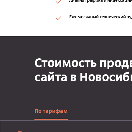
Анализ трафика и индексации
Ежемесячный технический ау
Стоимость про
сайта в Новосиб
По тарифам