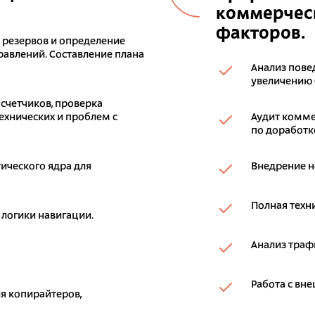
коммерческ
факторов.
к резервов и определение
авлений. Составление плана
Анализ пове
увеличению 
 счетчиков, проверка
ехнических и проблем с
Аудит комме
по доработке
ического ядра для
Внедрение н
Полная техн
 логики навигации.
Анализ траф
Работа с вн
я копирайтеров,