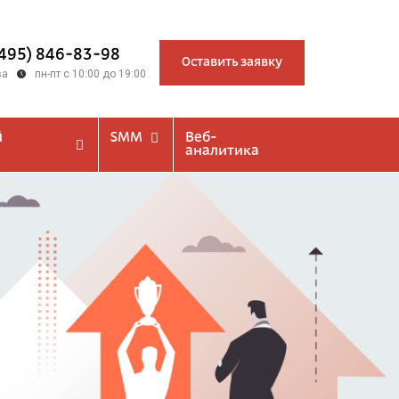
(495) 846-83-98
Оставить заявку
ва
пн-пт с 10:00 до 19:00
й
SMM
Веб-
аналитика