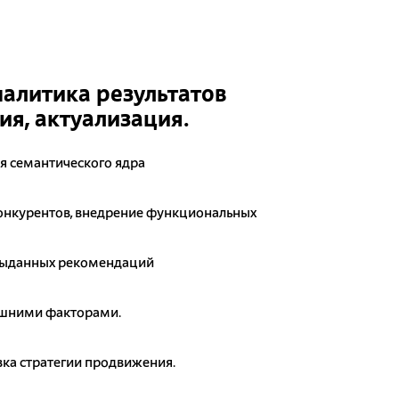
налитика результатов
я, актуализация.
я семантического ядра
онкурентов, внедрение функциональных
выданных рекомендаций
ешними факторами.
ка стратегии продвижения.