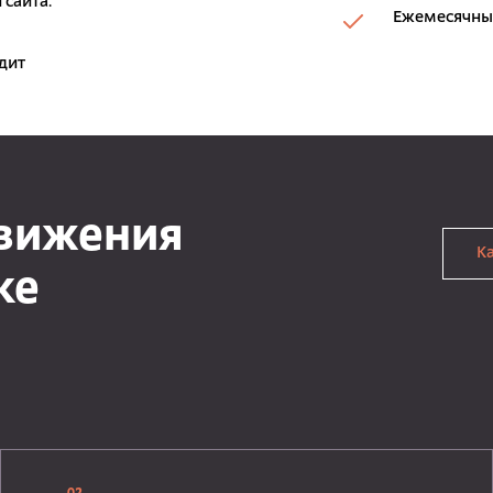
 сайта.
Ежемесячный
дит
движения
К
ке