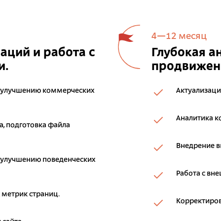
4—12 месяц
ций и работа с
Глубокая а
и.
продвижени
 улучшению коммерческих
Актуализаци
Аналитика к
, подготовка файла
Внедрение 
 улучшению поведенческих
Работа с вн
 метрик страниц.
Корректиров