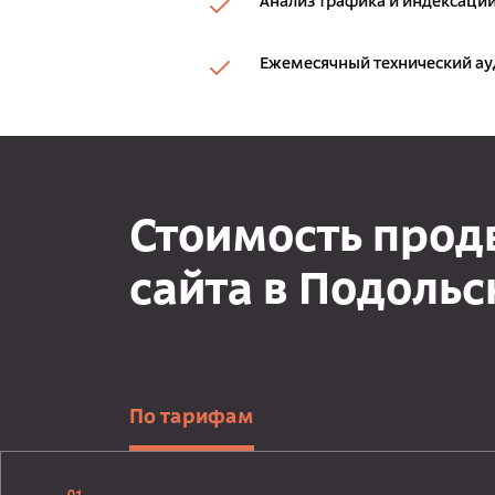
Анализ трафика и индексации
Ежемесячный технический ау
Стоимость про
сайта в Подольс
По тарифам