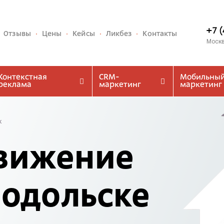
+7 
Отзывы
Цены
Кейсы
Ликбез
Контакты
Моск
Контекстная
CRM-
Мобильны
реклама
маркетинг
маркетинг
к
вижение
Подольске