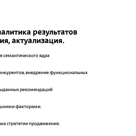
налитика результатов
я, актуализация.
я семантического ядра
онкурентов, внедрение функциональных
выданных рекомендаций
ешними факторами.
ка стратегии продвижения.