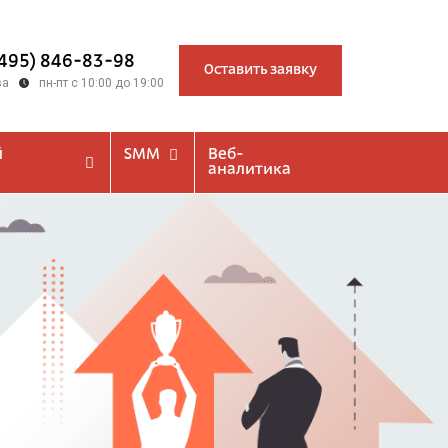
(495) 846-83-98
Оставить заявку
ва
пн-пт с 10:00 до 19:00
й
SMM
Веб-
аналитика