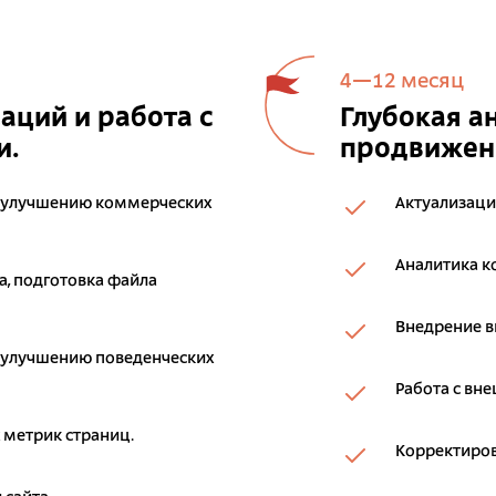
4—12 месяц
ций и работа с
Глубокая а
и.
продвижени
 улучшению коммерческих
Актуализаци
Аналитика к
, подготовка файла
Внедрение 
 улучшению поведенческих
Работа с вн
 метрик страниц.
Корректиров