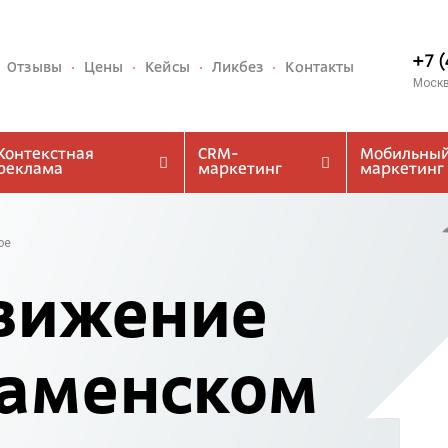
+7 
Отзывы
Цены
Кейсы
Ликбез
Контакты
Моск
Контекстная
CRM-
Мобильны
реклама
маркетинг
маркетинг
ое
вижение
Раменском