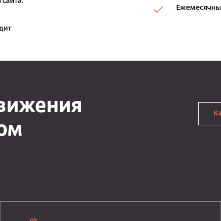
 сайта.
Ежемесячный
дит
движения
К
ком