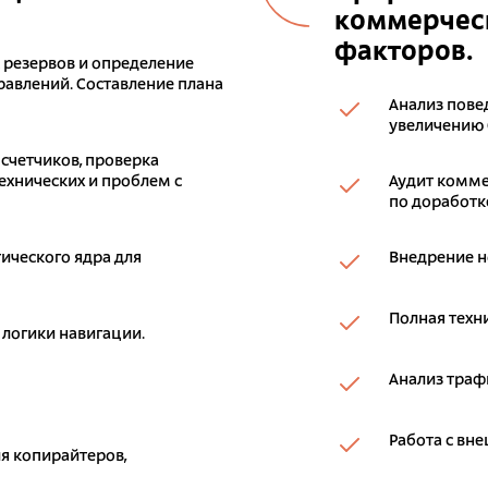
коммерческ
факторов.
к резервов и определение
авлений. Составление плана
Анализ пове
увеличению 
 счетчиков, проверка
ехнических и проблем с
Аудит комме
по доработке
ического ядра для
Внедрение н
Полная техн
 логики навигации.
Анализ траф
Работа с вн
я копирайтеров,