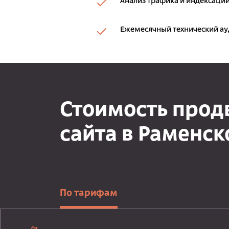
Анализ трафика и индексации
Ежемесячный технический ау
Стоимость про
сайта в Раменс
По тарифам