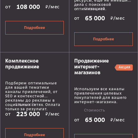
ресурсы, еще не имевшие
дела с поисковой
108 000
от
₽/мес
Стоимость
оптимизацией.
65 000
от
₽/мес
Подробнее
Подробнее
Комплексное
Продвижение
продвижение
интернет-
Акция
магазинов
Подберем оптимальные
для вашей тематики
Используем все каналы
каналы привлечений, от
привлечения целевых
SEO и контекстной
покупателей для вашего
рекламы до рекламы в
интернет-магазина.
Стоимость
социальных сетях. Оплата
только за результат.
Стоимость
225 000
от
₽/мес
65 000
от
₽/мес
Подробнее