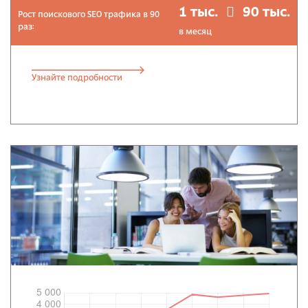
1 тыс.
90 тыс.
Рост поискового SEO трафика в 90
раз:
в месяц
Узнайте подробности