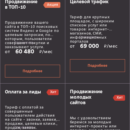
Продвижение
Целевой трафик
Акция
в ТОП-10
Тариф для крупных
площадок, с широким
Продвижение вашего
списком услуг или
сайта в ТОП-10 поисковых
товаров: интернет-
систем Яндекс и Google по
магазинов, СМИ,
целевым запросам, по
Стоимость
информационных
которым, пользователи
порталов
Стоимость
совершают покупки и
69 000
от
₽/мес
заказывают услуги.
60 480
от
₽/мес
Подробнее
Подробнее
Продвижение
Оплата за лиды
Хит
молодых
Хит
сайтов
Тариф с оплатой за
совершенные
пользователем действия
Мы с удовольствием
на сайте - звонки, заявки,
беремся за молодые
продажи, целевые клики.,
интернет-проекты или
Стоимость
продаж, заявок.