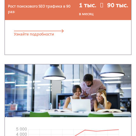
1 тыс.
90 тыс.
Рост поискового SEO трафика в 90
раз:
в месяц
Узнайте подробности