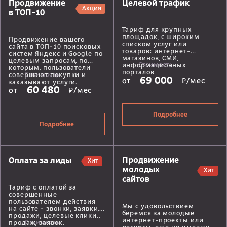
Продвижение
Целевой трафик
Акция
в ТОП-10
Тариф для крупных
площадок, с широким
Продвижение вашего
списком услуг или
сайта в ТОП-10 поисковых
товаров: интернет-
систем Яндекс и Google по
магазинов, СМИ,
целевым запросам, по
Стоимость
информационных
которым, пользователи
порталов
Стоимость
совершают покупки и
69 000
от
₽/мес
заказывают услуги.
60 480
от
₽/мес
Подробнее
Подробнее
Продвижение
Оплата за лиды
Хит
молодых
Хит
сайтов
Тариф с оплатой за
совершенные
пользователем действия
Мы с удовольствием
на сайте - звонки, заявки,
беремся за молодые
продажи, целевые клики.,
интернет-проекты или
Стоимость
продаж, заявок.