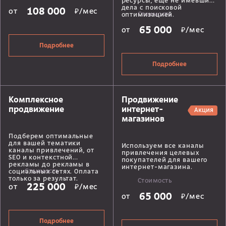
ресурсы, еще не имевшие
дела с поисковой
108 000
от
₽/мес
Стоимость
оптимизацией.
65 000
от
₽/мес
Подробнее
Подробнее
Комплексное
Продвижение
продвижение
интернет-
Акция
магазинов
Подберем оптимальные
для вашей тематики
Используем все каналы
каналы привлечений, от
привлечения целевых
SEO и контекстной
покупателей для вашего
рекламы до рекламы в
интернет-магазина.
Стоимость
социальных сетях. Оплата
только за результат.
Стоимость
225 000
от
₽/мес
65 000
от
₽/мес
Подробнее