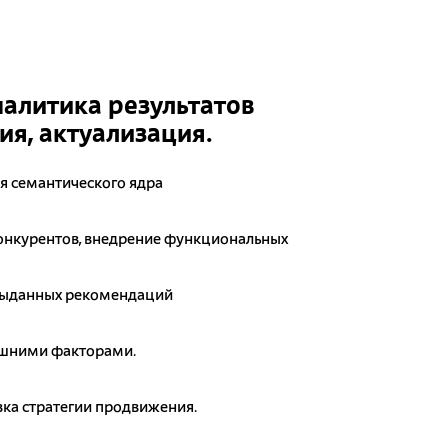
налитика результатов
я, актуализация.
я семантического ядра
онкурентов, внедрение функциональных
выданных рекомендаций
ешними факторами.
ка стратегии продвижения.