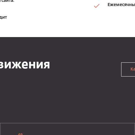
 сайта.
Ежемесячный
дит
движения
К