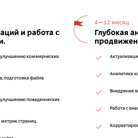
4—12 месяц
ций и работа с
Глубокая а
и.
продвижени
 улучшению коммерческих
Актуализаци
Аналитика к
, подготовка файла
Внедрение 
 улучшению поведенческих
Работа с вн
 метрик страниц.
Корректиров