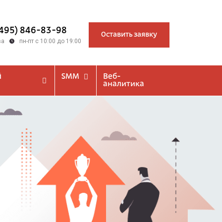
(495) 846-83-98
Оставить заявку
ва
пн-пт с 10:00 до 19:00
й
SMM
Веб-
аналитика