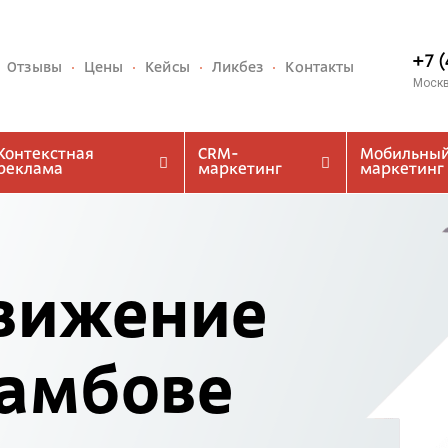
+7 
Отзывы
Цены
Кейсы
Ликбез
Контакты
Моск
Контекстная
CRM-
Мобильны
реклама
маркетинг
маркетинг
вижение
Тамбове