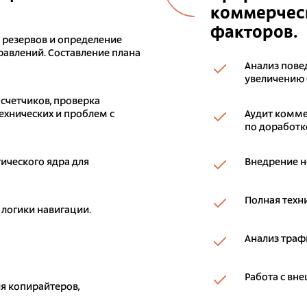
коммерческ
факторов.
к резервов и определение
авлений. Составление плана
Анализ пове
увеличению 
 счетчиков, проверка
ехнических и проблем с
Аудит комме
по доработке
ического ядра для
Внедрение н
Полная техн
 логики навигации.
Анализ траф
Работа с вн
я копирайтеров,