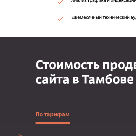
Анализ трафика и индексации
Ежемесячный технический ау
Стоимость про
сайта в Тамбове
По тарифам