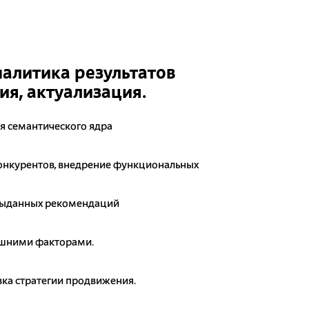
налитика результатов
я, актуализация.
я семантического ядра
онкурентов, внедрение функциональных
выданных рекомендаций
ешними факторами.
ка стратегии продвижения.