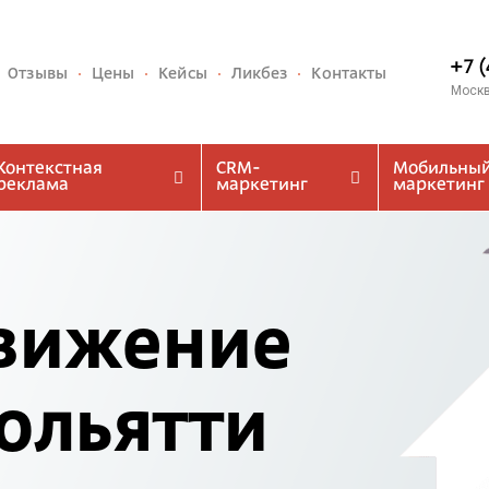
+7 
Отзывы
Цены
Кейсы
Ликбез
Контакты
Моск
Контекстная
CRM-
Мобильны
реклама
маркетинг
маркетинг
вижение
Тольятти