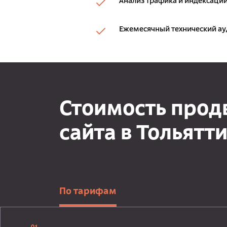
Анализ трафика и индексации
Ежемесячный технический ау
Стоимость про
сайта в Тольятт
По тарифам