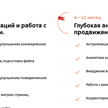
4—12 месяц
ций и работа с
Глубокая а
и.
продвижени
 улучшению коммерческих
Актуализаци
Аналитика к
, подготовка файла
Внедрение 
 улучшению поведенческих
Работа с вн
 метрик страниц.
Корректиров