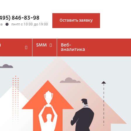
(495) 846-83-98
Оставить заявку
ва
пн-пт с 10:00 до 19:00
й
SMM
Веб-
аналитика