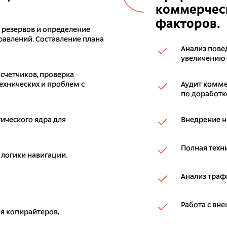
коммерческ
факторов.
к резервов и определение
авлений. Составление плана
Анализ пове
увеличению 
 счетчиков, проверка
ехнических и проблем с
Аудит комме
по доработке
ического ядра для
Внедрение н
Полная техн
 логики навигации.
Анализ траф
Работа с вн
я копирайтеров,