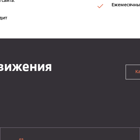
 сайта.
Ежемесячный
дит
движения
К
и