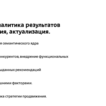
налитика результатов
я, актуализация.
я семантического ядра
онкурентов, внедрение функциональных
выданных рекомендаций
ешними факторами.
ка стратегии продвижения.