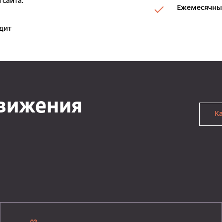
 сайта.
Ежемесячный
дит
движения
К