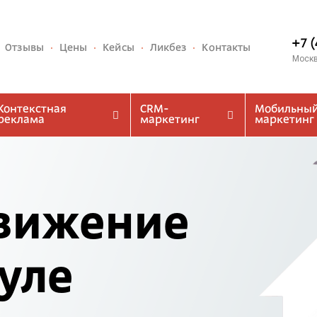
+7 
Отзывы
Цены
Кейсы
Ликбез
Контакты
Моск
Контекстная
CRM-
Мобильны
реклама
маркетинг
маркетинг
вижение
Туле