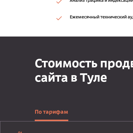
Анализ трафика и индексации
Ежемесячный технический ау
Стоимость про
сайта в Туле
По тарифам