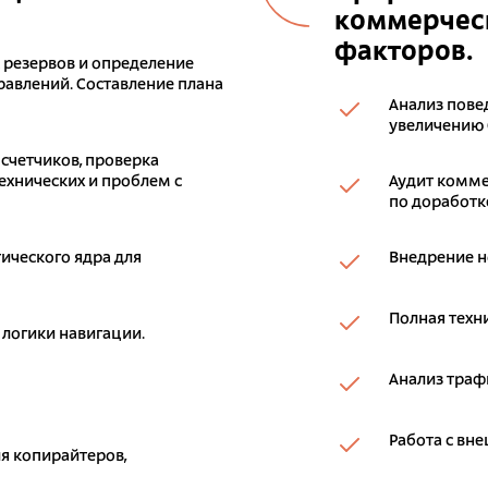
коммерческ
факторов.
к резервов и определение
авлений. Составление плана
Анализ пове
увеличению 
 счетчиков, проверка
ехнических и проблем с
Аудит комме
по доработке
ического ядра для
Внедрение н
Полная техн
 логики навигации.
Анализ траф
Работа с вн
я копирайтеров,