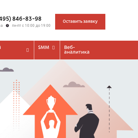
(495) 846-83-98
Оставить заявку
ва
пн-пт с 10:00 до 19:00
й
SMM
Веб-
аналитика