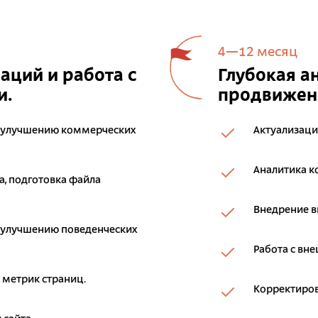
4—12 месяц
ций и работа с
Глубокая а
и.
продвижени
 улучшению коммерческих
Актуализаци
Аналитика к
, подготовка файла
Внедрение 
 улучшению поведенческих
Работа с вн
 метрик страниц.
Корректиров