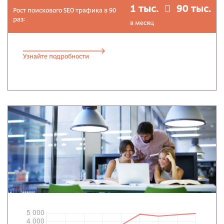
1 тыс.
90 тыс.
Рост поискового SEO трафика в 90
раз:
в месяц
Узнайте подробности