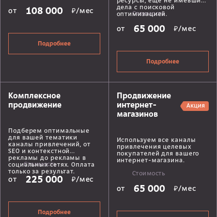
ресурсы, еще не имевшие
дела с поисковой
108 000
от
₽/мес
Стоимость
оптимизацией.
65 000
от
₽/мес
Подробнее
Подробнее
Комплексное
Продвижение
продвижение
интернет-
Акция
магазинов
Подберем оптимальные
для вашей тематики
Используем все каналы
каналы привлечений, от
привлечения целевых
SEO и контекстной
покупателей для вашего
рекламы до рекламы в
интернет-магазина.
Стоимость
социальных сетях. Оплата
только за результат.
Стоимость
225 000
от
₽/мес
65 000
от
₽/мес
Подробнее