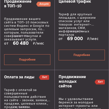
Продвижение
Целевой трафик
Акция
в ТОП-10
Тариф для крупных
площадок, с широким
Продвижение вашего
списком услуг или
сайта в ТОП-10 поисковых
товаров: интернет-
систем Яндекс и Google по
магазинов, СМИ,
целевым запросам, по
Стоимость
информационных
которым, пользователи
порталов
Стоимость
совершают покупки и
69 000
от
₽/мес
заказывают услуги.
60 480
от
₽/мес
Подробнее
Подробнее
Продвижение
Оплата за лиды
Хит
молодых
Хит
сайтов
Тариф с оплатой за
совершенные
пользователем действия
Мы с удовольствием
на сайте - звонки, заявки,
беремся за молодые
продажи, целевые клики.,
интернет-проекты или
Стоимость
продаж, заявок.