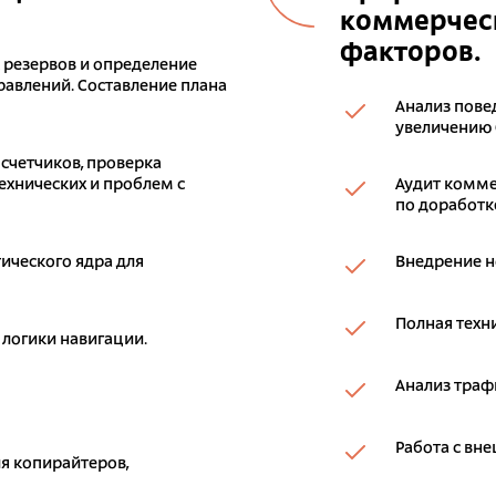
коммерческ
факторов.
к резервов и определение
авлений. Составление плана
Анализ пове
увеличению 
 счетчиков, проверка
ехнических и проблем с
Аудит комме
по доработке
ического ядра для
Внедрение н
Полная техн
 логики навигации.
Анализ траф
Работа с вн
я копирайтеров,