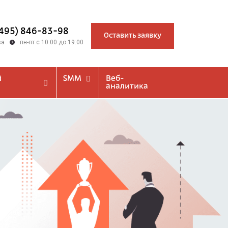
(495) 846-83-98
Оставить заявку
ва
пн-пт с 10:00 до 19:00
й
SMM
Веб-
аналитика