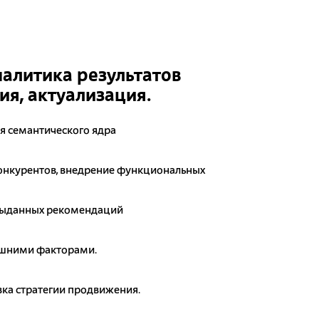
налитика результатов
я, актуализация.
я семантического ядра
онкурентов, внедрение функциональных
выданных рекомендаций
ешними факторами.
ка стратегии продвижения.