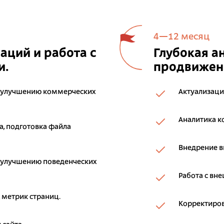
4—12 месяц
ций и работа с
Глубокая а
и.
продвижени
 улучшению коммерческих
Актуализаци
Аналитика к
, подготовка файла
Внедрение 
 улучшению поведенческих
Работа с вн
 метрик страниц.
Корректиров