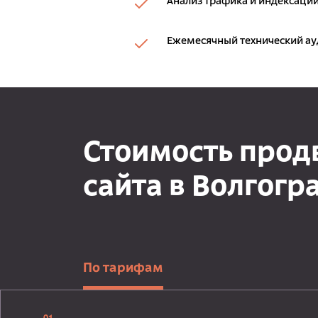
Анализ трафика и индексации
Ежемесячный технический ау
Стоимость про
сайта в Волгогр
По тарифам