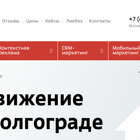
+7 
Отзывы
Цены
Кейсы
Ликбез
Контакты
Моск
Контекстная
CRM-
Мобильны
реклама
маркетинг
маркетинг
ад
вижение
Волгограде