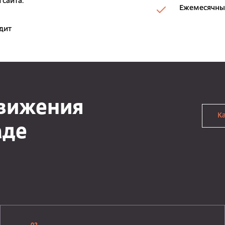
 сайта.
Ежемесячный
дит
движения
К
аде