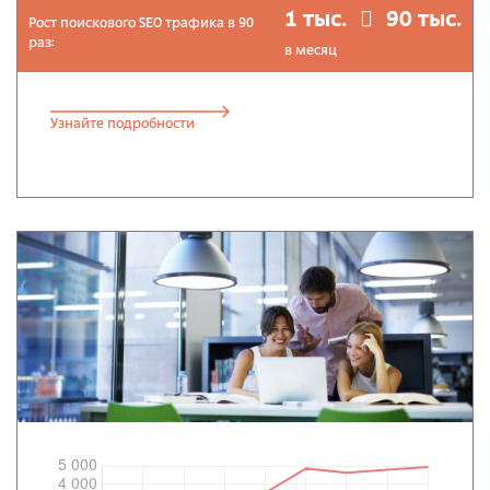
1 тыс.
90 тыс.
Рост поискового SEO трафика в 90
раз:
в месяц
Узнайте подробности