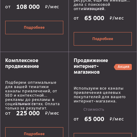
ресурсы, еще не имевшие
дела с поисковой
108 000
от
₽/мес
Стоимость
оптимизацией.
65 000
от
₽/мес
Подробнее
Подробнее
Комплексное
Продвижение
продвижение
интернет-
Акция
магазинов
Подберем оптимальные
для вашей тематики
Используем все каналы
каналы привлечений, от
привлечения целевых
SEO и контекстной
покупателей для вашего
рекламы до рекламы в
интернет-магазина.
Стоимость
социальных сетях. Оплата
только за результат.
Стоимость
225 000
от
₽/мес
65 000
от
₽/мес
Подробнее