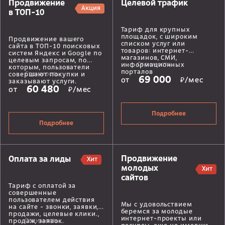
Продвижение
Целевой трафик
Акция
в ТОП-10
Тариф для крупных
площадок, с широким
Продвижение вашего
списком услуг или
сайта в ТОП-10 поисковых
товаров: интернет-
систем Яндекс и Google по
магазинов, СМИ,
целевым запросам, по
Стоимость
информационных
которым, пользователи
порталов
Стоимость
совершают покупки и
69 000
от
₽/мес
заказывают услуги.
60 480
от
₽/мес
Подробнее
Подробнее
Продвижение
Оплата за лиды
Хит
молодых
Хит
сайтов
Тариф с оплатой за
совершенные
пользователем действия
Мы с удовольствием
на сайте - звонки, заявки,
беремся за молодые
продажи, целевые клики.,
интернет-проекты или
Стоимость
продаж, заявок.